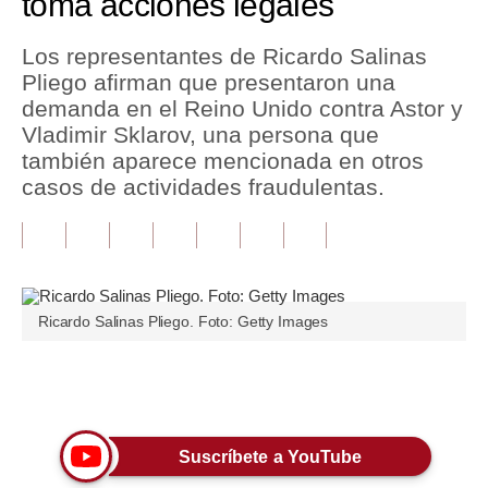
toma acciones legales
Tu Dinero
Los representantes de Ricardo Salinas
Pliego afirman que presentaron una
Finanzas Personales
demanda en el Reino Unido contra Astor y
Inmobiliarias
Vladimir Sklarov, una persona que
también aparece mencionada en otros
Plus G
casos de actividades fraudulentas.
Opinión
Editorial
Pregunta de hoy
Ricardo Salinas Pliego. Foto: Getty Images
Blogs
Tendencias
Únete a nuestro canal
Lujo
Suscríbete a YouTube
Viajes