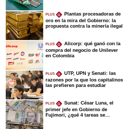
Fujimori
Plantas procesadoras de
PLUS
G
oro en la mira del Gobierno: la
propuesta contra la minería ilegal
Alicorp: qué ganó con la
PLUS
G
compra del negocio de Unilever
en Colombia
UTP, UPN y Senati: las
PLUS
G
razones por la que los capitalinos
las prefieren para estudiar
Sunat: César Luna, el
PLUS
G
primer jefe en Gobierno de
Fujimori, ¿qué 4 tareas se
marcan urgentes?