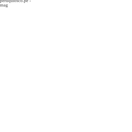
peruquiosco.pe
-
mag