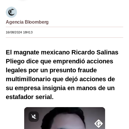
Moda
Estilos
Agencia Bloomberg
Mundo
16/08/2024 18H13
EEUU
El magnate mexicano Ricardo Salinas
México
Pliego dice que emprendió acciones
España
legales por un presunto fraude
Internacional
multimillonario que dejó acciones de
su empresa insignia en manos de un
Tecnología
estafador serial.
Club del Suscriptor
Mix
G de Gestión