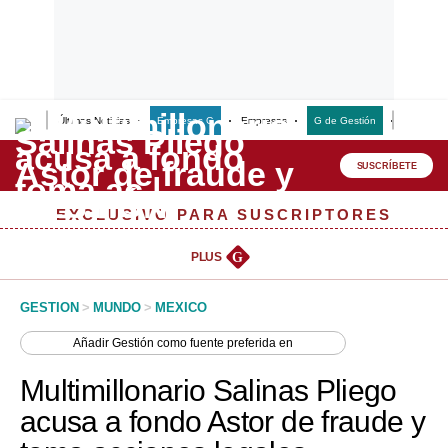
Últimas Noticias
Empresas G
Empresas
G de Gestión
Finanzas
Lo último
Peru Quiosco
SUSCRÍBETE
Portada
EXCLUSIVO PARA SUSCRIPTORES
Empresas
PLUS
G
Management & Empleo
GESTION
>
MUNDO
>
MEXICO
Economía
Añadir
Gestión
como fuente preferida en
Mercados
Multimillonario Salinas Pliego
Perú
acusa a fondo Astor de fraude y
Política