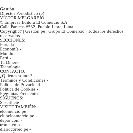
Gestión
Director Periodístico (e)
VÍCTOR MELGAREJO
© Empresa Editora El Comercio S.A.
Calle Paracas #532, Pueblo Libre, Lima.
Copyright© | Gestion.pe | Grupo El Comercio | Todos los derechos
reservados
SECCIONES:
Portada
-
Economía
-
Mundo
-
Perú
-
Tu Dinero
-
Tecnología
CONTACTO:
¿Quiénes somos?
-
Términos y Condiciones
-
Política de Privacidad
-
Politica de Cookies
-
Preguntas Frecuentes
SÍGUENOS:
Suscríbete
VISITE TAMBIÉN:
elcomercio.pe
-
clubelcomercio.pe
-
depor.com
-
trome.com
-
diariocorreo.pe
-