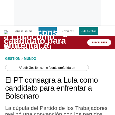
Últimas Noticias
Empresas G
Empresas
G de Gestión
Finanzas
Lo último
Peru Quiosco
SUSCRÍBETE
Portada
GESTION
>
MUNDO
Empresas
Añadir
Gestión
como fuente preferida en
Management & Empleo
El PT consagra a Lula como
Economía
candidato para enfrentar a
Bolsonaro
Mercados
Perú
La cúpula del Partido de los Trabajadores
realizó una convención con los partidos
Política