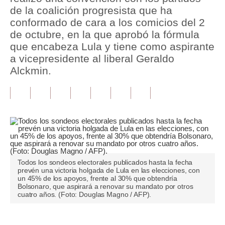
de la coalición progresista que ha
Tu Dinero
conformado de cara a los comicios del 2
de octubre, en la que aprobó la fórmula
Finanzas Personales
que encabeza Lula y tiene como aspirante
a vicepresidente al liberal Geraldo
Inmobiliarias
Alckmin.
Plus G
Opinión
Editorial
Pregunta de hoy
Blogs
Todos los sondeos electorales publicados hasta la fecha
prevén una victoria holgada de Lula en las elecciones, con
un 45% de los apoyos, frente al 30% que obtendría
Tendencias
Bolsonaro, que aspirará a renovar su mandato por otros
cuatro años. (Foto: Douglas Magno / AFP).
Lujo
Viajes