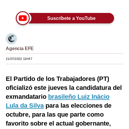
Únete a nuestro canal
Moda
Suscríbete a YouTube
Estilos
Mundo
EEUU
Agencia EFE
México
21/07/2022 11H47
España
El Partido de los Trabajadores (PT)
Internacional
oficializó este jueves la candidatura del
Tecnología
exmandatario
brasileño
Luiz Inácio
Club del Suscriptor
Lula da Silva
para las elecciones de
Mix
octubre, para las que parte como
favorito sobre el actual gobernante,
G de Gestión