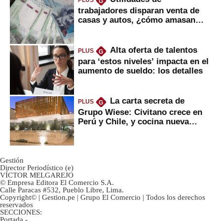
PLUS
G
trabajadores disparan venta de
casas y autos, ¿cómo amasan
tanta liquidez?
Alta oferta de talentos
PLUS
G
para ‘estos niveles’ impacta en el
aumento de sueldo: los detalles
La carta secreta de
PLUS
G
Grupo Wiese: Civitano crece en
Perú y Chile, y cocina nueva
marca
Gestión
Director Periodístico (e)
VÍCTOR MELGAREJO
© Empresa Editora El Comercio S.A.
Calle Paracas #532, Pueblo Libre, Lima.
Copyright© | Gestion.pe | Grupo El Comercio | Todos los derechos
reservados
SECCIONES:
Portada
-