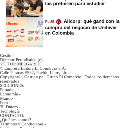
las prefieren para estudiar
Alicorp: qué ganó con la
PLUS
G
compra del negocio de Unilever
en Colombia
Gestión
Director Periodístico (e)
VÍCTOR MELGAREJO
© Empresa Editora El Comercio S.A.
Calle Paracas #532, Pueblo Libre, Lima.
Copyright© | Gestion.pe | Grupo El Comercio | Todos los derechos
reservados
SECCIONES:
Portada
-
Economía
-
Mundo
-
Perú
-
Tu Dinero
-
Tecnología
CONTACTO:
¿Quiénes somos?
-
Términos y Condiciones
-