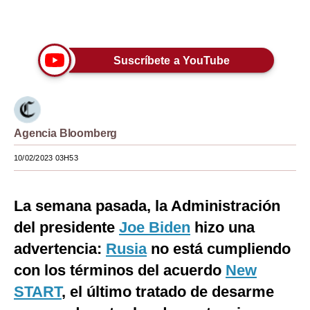
Únete a nuestro canal
Moda
Estilos
Suscríbete a YouTube
Mundo
EEUU
México
Agencia Bloomberg
España
10/02/2023 03H53
Internacional
La semana pasada, la Administración
Tecnología
del presidente
Joe Biden
hizo una
Club del Suscriptor
advertencia:
Rusia
no está cumpliendo
con los términos del acuerdo
New
Mix
START
, el último tratado de desarme
G de Gestión