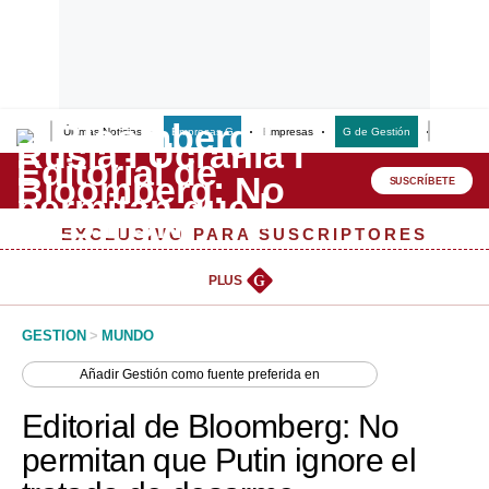
Últimas Noticias
Empresas G
Empresas
G de Gestión
Finanzas
Lo último
Peru Quiosco
SUSCRÍBETE
Portada
EXCLUSIVO PARA SUSCRIPTORES
Empresas
PLUS
G
Management & Empleo
GESTION
>
MUNDO
Economía
Añadir
Gestión
como fuente preferida en
Mercados
Editorial de Bloomberg: No
Perú
permitan que Putin ignore el
Política