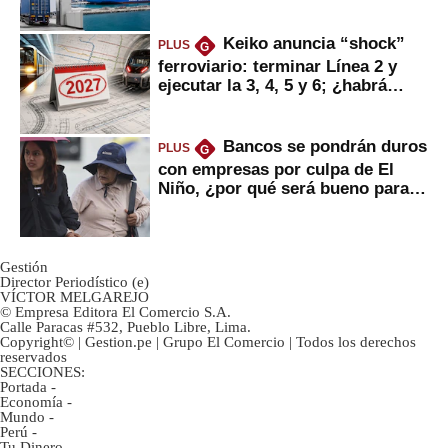
mercancías
Keiko anuncia “shock”
PLUS
G
ferroviario: terminar Línea 2 y
ejecutar la 3, 4, 5 y 6; ¿habrá
avances?
Bancos se pondrán duros
PLUS
G
con empresas por culpa de El
Niño, ¿por qué será bueno para
ahorristas?
Gestión
Director Periodístico (e)
VÍCTOR MELGAREJO
© Empresa Editora El Comercio S.A.
Calle Paracas #532, Pueblo Libre, Lima.
Copyright© | Gestion.pe | Grupo El Comercio | Todos los derechos
reservados
SECCIONES:
Portada
-
Economía
-
Mundo
-
Perú
-
Tu Dinero
-