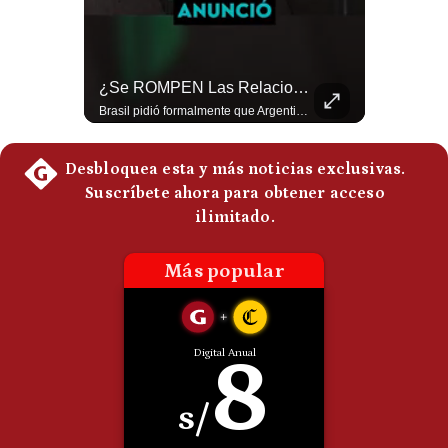
Politica
De
Cookies
Aranceles De Trump Ponen Bajo Presión A Las Exportaciones Del Perú | #EnClaveEconómica
¿Se ROMPEN Las Relaciones Entre Brasil Y Argentina? | Gestión Mundo
Preguntas
Frecuentes
Analizamos la decisión de Estados Unidos de imponer nuevos aranceles a Perú y otros 59 países por presuntos incumplimientos relacionados con el trabajo forzoso. Esta medida amenaza envíos peruanos valorados en más de US$ 5.300 millones, lo que representa casi la mitad de todo lo que el Perú exportó al mercado estadounidense el año pasado. #EconomiaPeru #ExportacionesPeru #DonaldTrump #Aranceles #ComercioExterior #ArancelesTrump #NoticiasPeru #EEUU 👉 Suscríbete y activa la campana para no perderte nuestro análisis diario. 🌎 Síguenos en nuestras redes sociales: 📌 Web oficial: https://gestion.pe/mundo/ 📌 LinkedIn: http://bit.ly/3HYIET0 📌 X (Twitter): http://bit.ly/4noZtX9 📌 TikTok: http://bit.ly/4evB6TO
Brasil pidió formalmente que Argentina retire a su embajador tras los cruces verbales entre Javier Milei y Lula da Silva. La crisis bilateral alcanza su punto más crítico en años. #PoliticaLatinoamericana #CrisisDiplomatica #MileiVsLula #BuenosAires #NoticiasDeHoy #Shorts 👉 Suscríbete y activa la campana para no perderte nuestro análisis diario. 🌎 Síguenos en nuestras redes sociales: 📌 Web oficial: https://gestion.pe/mundo/ 📌 LinkedIn: http://bit.ly/3HYIET0 📌 X (Twitter): http://bit.ly/4noZtX9 📌 TikTok: http://bit.ly/4evB6TO