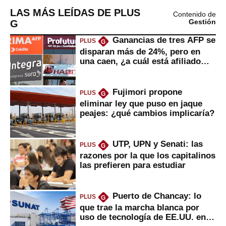
LAS MÁS LEÍDAS DE PLUS
Contenido de
G
Gestión
Ganancias de tres AFP se
PLUS
G
disparan más de 24%, pero en
una caen, ¿a cuál está afiliado
usted?
Fujimori propone
PLUS
G
eliminar ley que puso en jaque
peajes: ¿qué cambios implicaría?
UTP, UPN y Senati: las
PLUS
G
razones por la que los capitalinos
las prefieren para estudiar
Puerto de Chancay: lo
PLUS
G
que trae la marcha blanca por
uso de tecnología de EE.UU. en