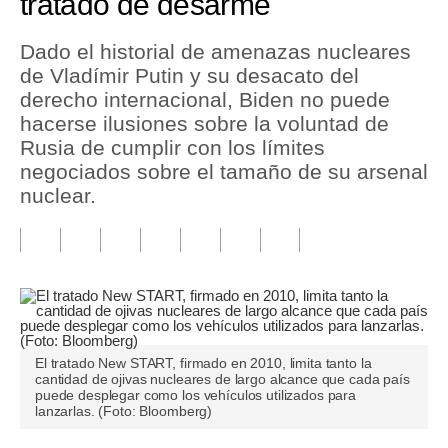
tratado de desarme
Tu Dinero
Dado el historial de amenazas nucleares
de Vladímir Putin y su desacato del
Finanzas Personales
derecho internacional, Biden no puede
Inmobiliarias
hacerse ilusiones sobre la voluntad de
Rusia de cumplir con los límites
Plus G
negociados sobre el tamaño de su arsenal
nuclear.
Opinión
Editorial
Pregunta de hoy
Blogs
Tendencias
El tratado New START, firmado en 2010, limita tanto la
cantidad de ojivas nucleares de largo alcance que cada país
puede desplegar como los vehículos utilizados para
Lujo
lanzarlas. (Foto: Bloomberg)
Viajes