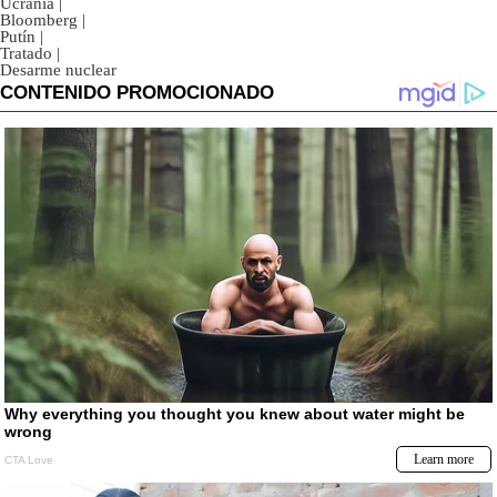
Ucrania
|
Bloomberg
|
Putín
|
Tratado
|
Desarme nuclear