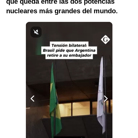
que queda entre las dos potencias
Notas Contratadas
nucleares más grandes del mundo.
Podcast
Gestión TV
Videos
Fotogalerías
gestion.pe
¿quiénes
Somos?
Términos
Y
Condiciones
Política
De
Privacidad