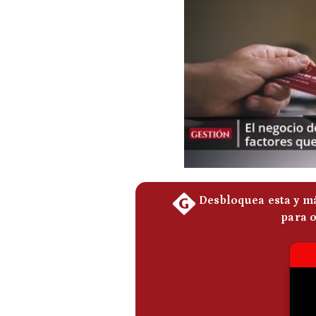
Podcast
Gestión TV
Videos
Fotogalerías
gestion.pe
¿quiénes
Somos?
Términos
Y
Condiciones
Política
De
Privacidad
Politica