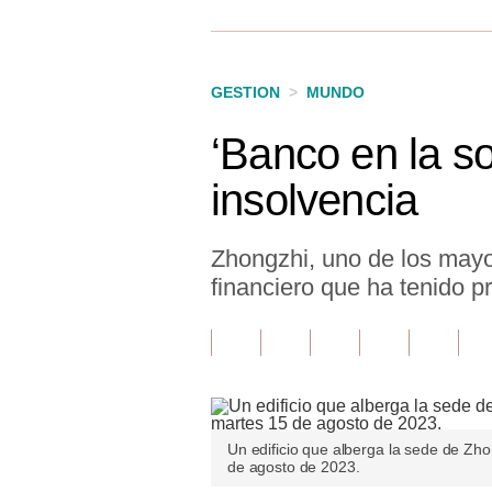
Finanzas Personales
Inmobiliarias
GESTION
>
MUNDO
Plus G
‘Banco en la s
Opinión
insolvencia
Editorial
Pregunta de hoy
Zhongzhi, uno de los mayor
financiero que ha tenido p
Blogs
Tendencias
Lujo
Viajes
Un edificio que alberga la sede de Zho
de agosto de 2023.
Moda