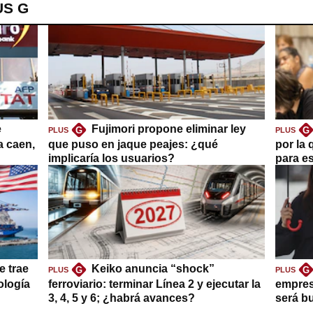
US G
e
Fujimori propone eliminar ley
G
G
PLUS
PLUS
a caen,
que puso en jaque peajes: ¿qué
por la 
implicaría los usuarios?
para es
e trae
Keiko anuncia “shock”
G
G
PLUS
PLUS
ología
ferroviario: terminar Línea 2 y ejecutar la
empres
3, 4, 5 y 6; ¿habrá avances?
será b