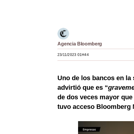
Estilos
Únete a nuestro canal
Mundo
EEUU
México
Agencia Bloomberg
España
23/11/2023 01H44
Internacional
Uno de los bancos en l
Tecnología
advirtió que es “
graveme
Club del Suscriptor
de dos veces mayor que s
Mix
tuvo acceso Bloomberg 
G de Gestión
Notas Contratadas