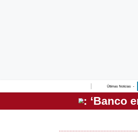
Lo último
Peru Quiosco
Portada
Empresas
Management & Empleo
Economía
Últimas Noticias
Mercados
Perú
Política
Tu Dinero