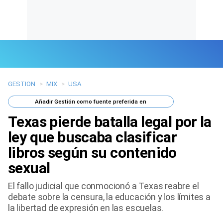
GESTION
>
MIX
>
USA
Últimas Noticias
Añadir
Gestión
como fuente preferida en
Mi Bolsillo
Texas pierde batalla legal por la
Respuestas
ley que buscaba clasificar
libros según su contenido
Gente
sexual
Vida Laboral
El fallo judicial que conmocionó a Texas reabre el
debate sobre la censura, la educación y los límites a
Tendencias Mix
la libertad de expresión en las escuelas.
Sports