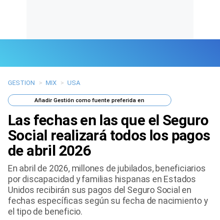
GESTION
>
MIX
>
USA
Últimas Noticias
Añadir
Gestión
como fuente preferida en
Mi Bolsillo
Las fechas en las que el Seguro
Respuestas
Social realizará todos los pagos
de abril 2026
Gente
En abril de 2026, millones de jubilados, beneficiarios
Vida Laboral
por discapacidad y familias hispanas en Estados
Unidos recibirán sus pagos del Seguro Social en
Tendencias Mix
fechas específicas según su fecha de nacimiento y
el tipo de beneficio.
Sports