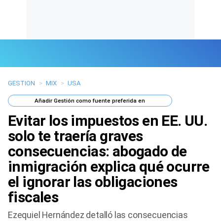
GESTION
>
MIX
>
USA
Últimas Noticias
Añadir
Gestión
como fuente preferida en
Mi Bolsillo
Evitar los impuestos en EE. UU.
Respuestas
solo te traería graves
consecuencias: abogado de
Gente
inmigración explica qué ocurre
Vida Laboral
el ignorar las obligaciones
fiscales
Tendencias Mix
Ezequiel Hernández detalló las consecuencias
Sports