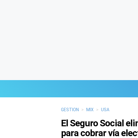
Últimas Noticias
GESTION
>
MIX
>
USA
El Seguro Social el
Mi Bolsillo
para cobrar vía ele
Respuestas