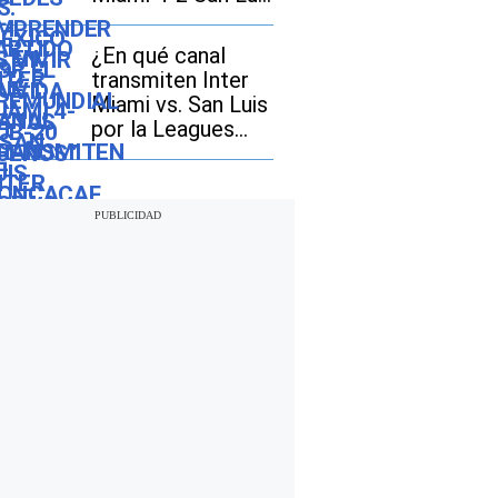
por la Leagues
Cup 2026
¿En qué canal
transmiten Inter
Miami vs. San Luis
por la Leagues
Cup 2026?