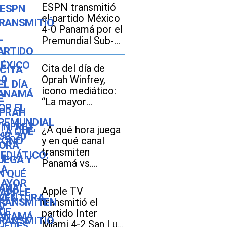
ESPN transmitió
el partido México
4-0 Panamá por el
Premundial Sub-
20
Cita del día de
Oprah Winfrey,
ícono mediático:
“La mayor
aventura que
puedes
¿A qué hora juega
emprender es vivir
y en qué canal
la vida de tus
transmiten
sueños”
Panamá vs.
México por el
Premundial Sub-
Apple TV
20 de Concacaf
transmitió el
2026?
partido Inter
Miami 4-2 San Luis