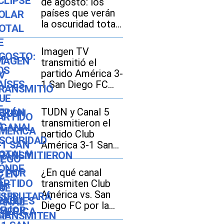
de agosto: los
países que verán
la oscuridad total
y dónde se
disfrutará mejor
Imagen TV
transmitió el
partido América 3-
1 San Diego FC
por la Leagues
Cup 2026
TUDN y Canal 5
transmitieron el
partido Club
América 3-1 San
Diego FC por la
Leagues Cup 2026
¿En qué canal
transmiten Club
América vs. San
Diego FC por la
Leagues Cup 2026