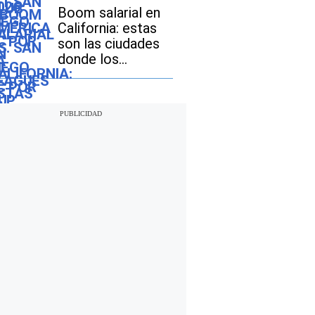
en Estados Unidos
Boom salarial en
y México?
California: estas
son las ciudades
donde los
ingresos crecen
más rápido que la
inflación