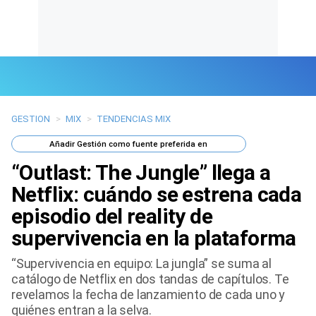
GESTION
>
MIX
>
TENDENCIAS MIX
Últimas Noticias
Añadir
Gestión
como fuente preferida en
Mi Bolsillo
“Outlast: The Jungle” llega a
Respuestas
Netflix: cuándo se estrena cada
episodio del reality de
Gente
supervivencia en la plataforma
Vida Laboral
“Supervivencia en equipo: La jungla” se suma al
catálogo de Netflix en dos tandas de capítulos. Te
Tendencias Mix
revelamos la fecha de lanzamiento de cada uno y
quiénes entran a la selva.
Sports