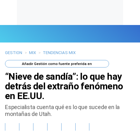
GESTION
>
MIX
>
TENDENCIAS MIX
Últimas Noticias
Añadir
Gestión
como fuente preferida en
Mi Bolsillo
“Nieve de sandía”: lo que hay
Respuestas
detrás del extraño fenómeno
en EE.UU.
Gente
Especialista cuenta qué es lo que sucede en la
Vida Laboral
montañas de Utah.
Tendencias Mix
Sports