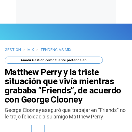
GESTION
>
MIX
>
TENDENCIAS MIX
Últimas Noticias
Añadir
Gestión
como fuente preferida en
Mi Bolsillo
Matthew Perry y la triste
Respuestas
situación que vivía mientras
grababa “Friends”, de acuerdo
Gente
con George Clooney
Vida Laboral
George Clooney aseguró que trabajar en “Friends” no
le trajo felicidad a su amigo Matthew Perry.
Tendencias Mix
Sports