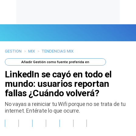
GESTION
>
MIX
>
TENDENCIAS MIX
Últimas Noticias
Añadir
Gestión
como fuente preferida en
Mi Bolsillo
LinkedIn se cayó en todo el
Respuestas
mundo: usuarios reportan
fallas ¿Cuándo volverá?
Gente
No vayas a reiniciar tu Wifi porque no se trata de tu
Vida Laboral
internet. Entérate lo que ocurre.
Tendencias Mix
Sports