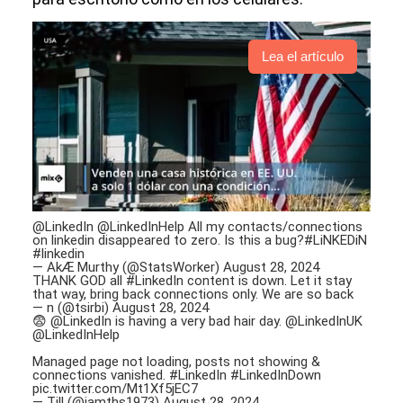
Lea el artículo
@LinkedIn
@LinkedInHelp
All my contacts/connections
on linkedin disappeared to zero. Is this a bug?
#LiNKEDiN
#linkedin
— AkÆ Murthy (@StatsWorker)
August 28, 2024
THANK GOD all
#LinkedIn
content is down. Let it stay
that way, bring back connections only. We are so back
— n (@tsirbi)
August 28, 2024
😨
@LinkedIn
is having a very bad hair day.
@LinkedInUK
@LinkedInHelp
Managed page not loading, posts not showing &
connections vanished.
#LinkedIn
#LinkedInDown
pic.twitter.com/Mt1Xf5jEC7
— Till (@iamths1973)
August 28, 2024