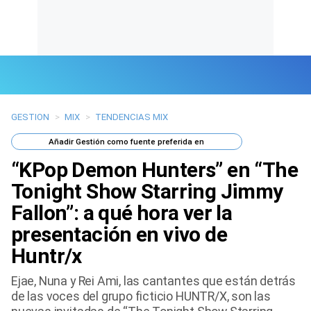
GESTION
>
MIX
>
TENDENCIAS MIX
Últimas Noticias
Añadir
Gestión
como fuente preferida en
Mi Bolsillo
“KPop Demon Hunters” en “The
Respuestas
Tonight Show Starring Jimmy
Fallon”: a qué hora ver la
Gente
presentación en vivo de
Vida Laboral
Huntr/x
Tendencias Mix
Ejae, Nuna y Rei Ami, las cantantes que están detrás
de las voces del grupo ficticio HUNTR/X, son las
Sports