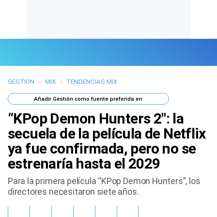
GESTION
>
MIX
>
TENDENCIAS MIX
Últimas Noticias
Añadir
Gestión
como fuente preferida en
Mi Bolsillo
“KPop Demon Hunters 2″: la
Respuestas
secuela de la película de Netflix
ya fue confirmada, pero no se
Gente
estrenaría hasta el 2029
Vida Laboral
Para la primera película “KPop Demon Hunters”, los
directores necesitaron siete años.
Tendencias Mix
Sports