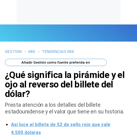
GESTION
>
MIX
>
TENDENCIAS MIX
Últimas Noticias
Añadir
Gestión
como fuente preferida en
Mi Bolsillo
¿Qué significa la pirámide y el
Respuestas
ojo al reverso del billete del
dólar?
Gente
Presta atención a los detalles del billete
Vida Laboral
estadounidense y el valor que tiene en su historia.
Tendencias Mix
Así luce el billete de $2 de sello rojo que vale
4.500 dólares
Sports