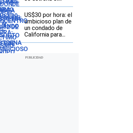
episodio final de la
serie “Cien años
US$30 por hora: el
de soledad” en
ambicioso plan de
Netflix
un condado de
California para
tener el salario
mínimo más alto
de EE. UU.