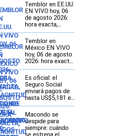
Temblor en EE.UU.
EN VIVO hoy, 06
de agosto 2026:
hora exacta,
magnitud y dónde
fue el epicentro
Temblor en
del último sismo
México EN VIVO
hoy, 06 de agosto
2026: hora exacta,
magnitud y dónde
fue el epicentro
Es oficial: el
del último sismo
Seguro Social
enviará pagos de
hasta US$5,181 el
12 de agosto a
este grupo de
Macondo se
ciudadanos
despide para
siempre: cuándo
se estrena el