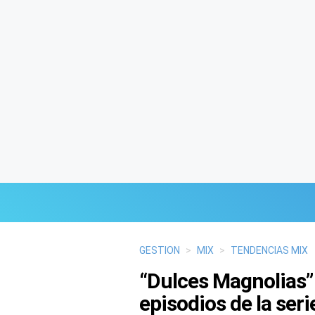
Últimas Noticias
GESTION
>
MIX
>
TENDENCIAS MIX
“Dulces Magnolias”
Mi Bolsillo
episodios de la seri
Respuestas