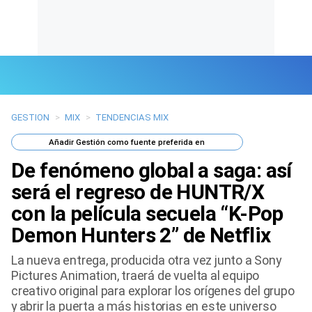
GESTION
>
MIX
>
TENDENCIAS MIX
Últimas Noticias
Añadir
Gestión
como fuente preferida en
Mi Bolsillo
De fenómeno global a saga: así
Respuestas
será el regreso de HUNTR/X
con la película secuela “K-Pop
Gente
Demon Hunters 2” de Netflix
Vida Laboral
La nueva entrega, producida otra vez junto a Sony
Pictures Animation, traerá de vuelta al equipo
Tendencias Mix
creativo original para explorar los orígenes del grupo
y abrir la puerta a más historias en este universo
Sports