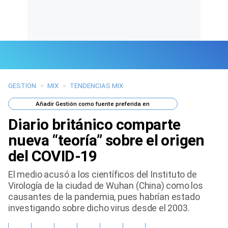
GESTION
>
MIX
>
TENDENCIAS MIX
Últimas Noticias
Añadir
Gestión
como fuente preferida en
Mi Bolsillo
Diario británico comparte
Respuestas
nueva “teoría” sobre el origen
del COVID-19
Gente
El medio acusó a los científicos del Instituto de
Vida Laboral
Virología de la ciudad de Wuhan (China) como los
causantes de la pandemia, pues habrían estado
Tendencias Mix
investigando sobre dicho virus desde el 2003.
Sports