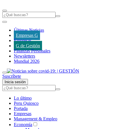
Últimas Noticias
Empresas G
Empresas
G de Gestión
Finanzas Personales
Newsletters
Mundial 2026
Suscríbete
Inicia sesión
Lo último
Peru Quiosco
Portada
Empresas
Management & Empleo
Economía