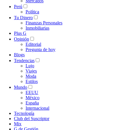
Mercados
Perú
Política
Tu Dinero
Finanzas Personales
Inmobiliarias
Plus G
Opinión
Editorial
Pregunta de hoy
Blogs
Tendencias
Lujo
Viajes
Moda
Estilos
Mundo
EEUU
México
España
Internacional
Tecnología
Club del Suscriptor
Mix
G de Gestión