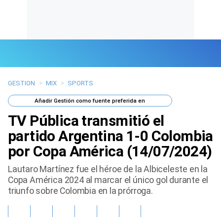
GESTION
>
MIX
>
SPORTS
Últimas Noticias
Añadir
Gestión
como fuente preferida en
Mi Bolsillo
TV Pública transmitió el
Respuestas
partido Argentina 1-0 Colombia
por Copa América (14/07/2024)
Gente
Lautaro Martínez fue el héroe de la Albiceleste en la
Vida Laboral
Copa América 2024 al marcar el único gol durante el
triunfo sobre Colombia en la prórroga.
Tendencias Mix
Sports