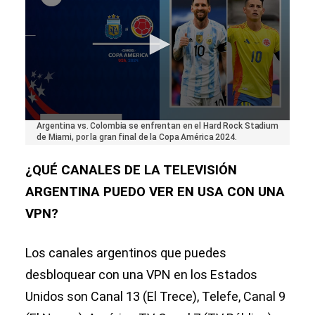
0
Argentina vs. Colombia se enfrentan en el Hard Rock Stadium
seconds
de Miami, por la gran final de la Copa América 2024.
of
1
¿QUÉ CANALES DE LA TELEVISIÓN
minute,
35
ARGENTINA PUEDO VER EN USA CON UNA
seconds
VPN?
Los canales argentinos que puedes
desbloquear con una VPN en los Estados
Unidos son Canal 13 (El Trece), Telefe, Canal 9