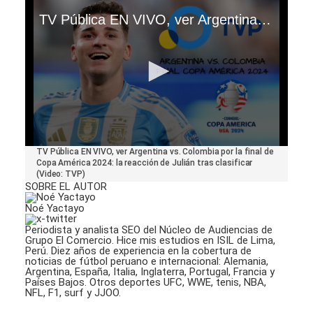
TV Pública EN VIVO, ver Argentina vs. Colombia por la final de Copa América 2024: la reacción de Julián tras clasificar (Video: TVP)
0
TV Pública EN VIVO, ver Argentina vs. Colombia por la final de
seconds
Copa América 2024: la reacción de Julián tras clasificar
of
(Video: TVP)
48
SOBRE EL AUTOR
seconds
Noé Yactayo
Periodista y analista SEO del Núcleo de Audiencias de
Grupo El Comercio. Hice mis estudios en ISIL de Lima,
Perú. Diez años de experiencia en la cobertura de
noticias de fútbol peruano e internacional: Alemania,
Argentina, España, Italia, Inglaterra, Portugal, Francia y
Países Bajos. Otros deportes UFC, WWE, tenis, NBA,
NFL, F1, surf y JJOO.