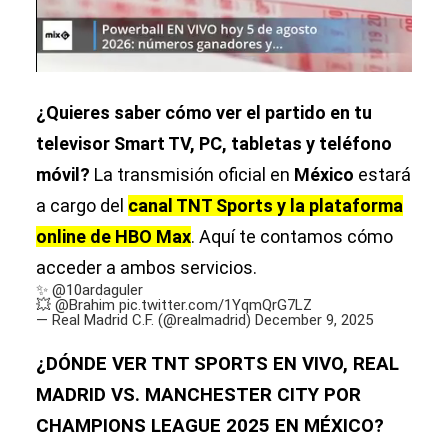
¿Quieres saber cómo ver el partido en tu
televisor Smart TV, PC, tabletas y teléfono
móvil?
La transmisión oficial en
México
estará
a cargo del
canal TNT Sports y la plataforma
online de HBO Max
. Aquí te contamos cómo
acceder a ambos servicios.
✨
@10ardaguler
💥
@Brahim
pic.twitter.com/1YqmQrG7LZ
— Real Madrid C.F. (@realmadrid)
December 9, 2025
¿DÓNDE VER TNT SPORTS EN VIVO, REAL
MADRID VS. MANCHESTER CITY POR
CHAMPIONS LEAGUE 2025 EN MÉXICO?