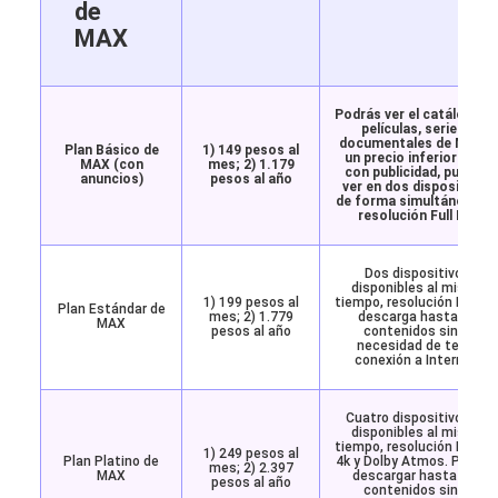
de
MAX
Podrás ver el catálogo d
películas, series y
documentales de MAX a
Plan Básico de
1) 149 pesos al
un precio inferior pero
MAX (con
mes; 2) 1.179
con publicidad, puedes
anuncios)
pesos al año
ver en dos dispositivos
de forma simultánea co
resolución Full HD.
Dos dispositivos
disponibles al mismo
1) 199 pesos al
tiempo, resolución Full HD
Plan Estándar de
mes; 2) 1.779
descarga hasta 30
MAX
pesos al año
contenidos sin la
necesidad de tener
conexión a Internet.
Cuatro dispositivos de
disponibles al mismo
tiempo, resolución Full HD
1) 249 pesos al
Plan Platino de
4k y Dolby Atmos. Puede
mes; 2) 2.397
MAX
descargar hasta 100
pesos al año
contenidos sin la