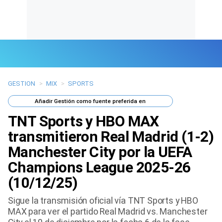
GESTION
>
MIX
>
SPORTS
Últimas Noticias
Añadir
Gestión
como fuente preferida en
Mi Bolsillo
TNT Sports y HBO MAX
Respuestas
transmitieron Real Madrid (1-2)
Manchester City por la UEFA
Gente
Champions League 2025-26
Vida Laboral
(10/12/25)
Tendencias Mix
Sigue la transmisión oficial vía TNT Sports y HBO
MAX para ver el partido Real Madrid vs. Manchester
Sports