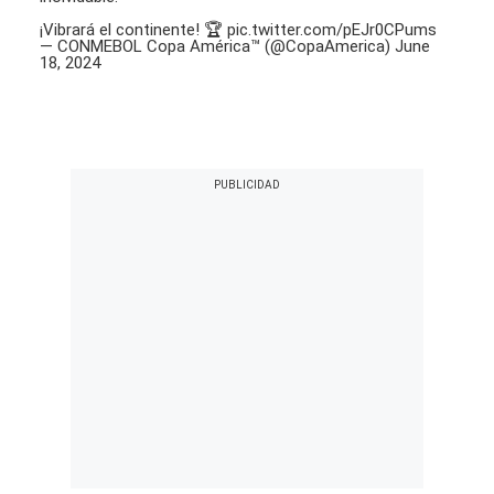
¡Vibrará el continente! 🏆
pic.twitter.com/pEJr0CPums
— CONMEBOL Copa América™️ (@CopaAmerica)
June
18, 2024