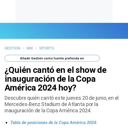
GESTION
>
MIX
>
SPORTS
Últimas Noticias
Añadir
Gestión
como fuente preferida en
Mi Bolsillo
¿Quién cantó en el show de
Respuestas
inauguración de la Copa
América 2024 hoy?
Gente
Descubre quién cantó este jueves 20 de junio, en el
Vida Laboral
Mercedes-Benz Stadium de Atlanta por la
inauguración de la Copa América 2024.
Tendencias Mix
Tabla de posiciones de la Copa América 2024:
Sports