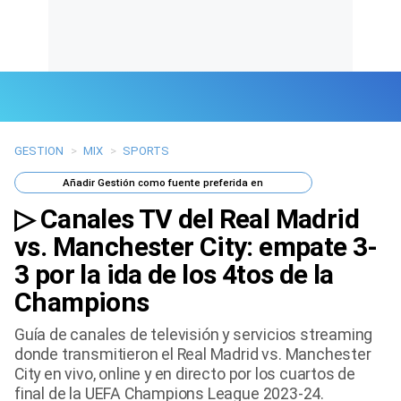
GESTION
>
MIX
>
SPORTS
Últimas Noticias
Añadir
Gestión
como fuente preferida en
Mi Bolsillo
▷ Canales TV del Real Madrid
Respuestas
vs. Manchester City: empate 3-
3 por la ida de los 4tos de la
Gente
Champions
Vida Laboral
Guía de canales de televisión y servicios streaming
donde transmitieron el Real Madrid vs. Manchester
Tendencias Mix
City en vivo, online y en directo por los cuartos de
final de la UEFA Champions League 2023-24.
Sports