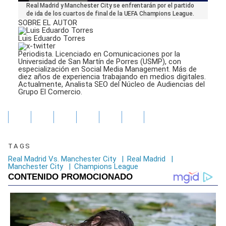
0
Real Madrid y Manchester City se enfrentarán por el partido
seconds
de ida de los cuartos de final de la UEFA Champions League.
of
SOBRE EL AUTOR
1
minute,
Luis Eduardo Torres
41
seconds
Periodista. Licenciado en Comunicaciones por la
Universidad de San Martín de Porres (USMP), con
especialización en Social Media Management. Más de
diez años de experiencia trabajando en medios digitales.
Actualmente, Analista SEO del Núcleo de Audiencias del
Grupo El Comercio.
TAGS
Real Madrid Vs. Manchester City
|
Real Madrid
|
Manchester City
|
Champions League