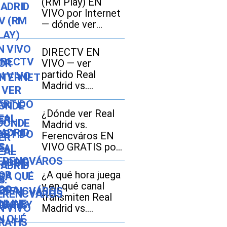
(RM Play) EN
VIVO por Internet
— dónde ver
partido Real
Madrid vs.
DIRECTV EN
Ferencváros
VIVO — ver
GRATIS en Fútbol
partido Real
TV y Online
Madrid vs.
Ferencváros por
DGO Online
¿Dónde ver Real
Madrid vs.
Ferencváros EN
VIVO GRATIS por
amistoso de
LaLiga 2026?
¿A qué hora juega
y en qué canal
transmiten Real
Madrid vs.
Ferencváros EN