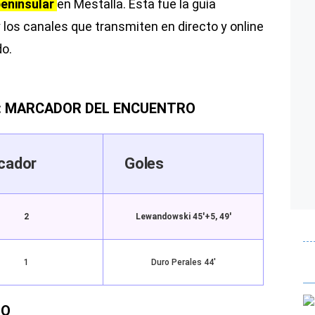
eninsular
en Mestalla. Esta fue la guía
y los canales que transmiten en directo y online
do.
A: MARCADOR DEL ENCUENTRO
cador
Goles
2
Lewandowski 45′+5, 49′
1
Duro Perales 44′
DO