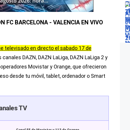
N FC BARCELONA - VALENCIA EN VIVO
e televisado en directo el sabado 17 de
s canales DAZN, DAZN LaLiga, DAZN LaLiga 2 y
s operadores Movistar y Orange, que ofrecieron
ceso desde tu móvil, tablet, ordenador o Smart
anales TV