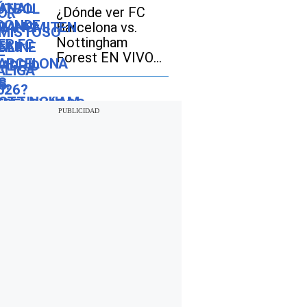
VIVO por
¿Dónde ver FC
amistoso 2026 en
Barcelona vs.
México, Estados
Nottingham
Unidos y España?
Forest EN VIVO
EN DIRECTO por
amistoso 2026?