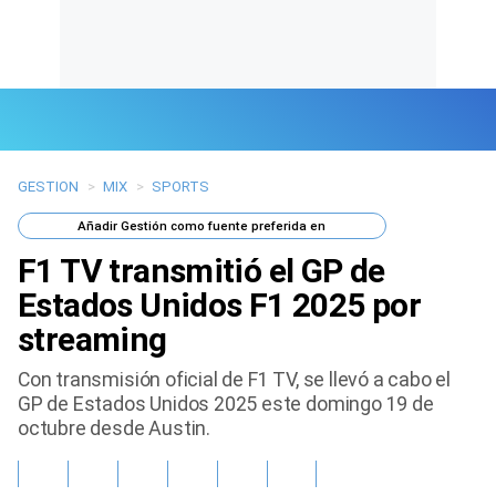
GESTION
>
MIX
>
SPORTS
Últimas Noticias
Añadir
Gestión
como fuente preferida en
Mi Bolsillo
F1 TV transmitió el GP de
Respuestas
Estados Unidos F1 2025 por
streaming
Gente
Con transmisión oficial de F1 TV, se llevó a cabo el
Vida Laboral
GP de Estados Unidos 2025 este domingo 19 de
octubre desde Austin.
Tendencias Mix
Sports