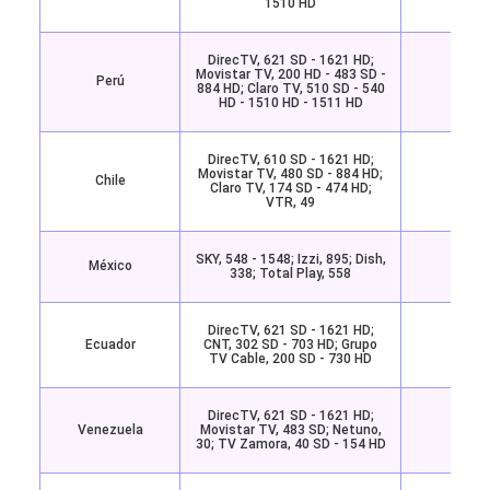
1510 HD
DirecTV, 621 SD - 1621 HD;
Movistar TV, 200 HD - 483 SD -
Perú
Disne
884 HD; Claro TV, 510 SD - 540
HD - 1510 HD - 1511 HD
DirecTV, 610 SD - 1621 HD;
Movistar TV, 480 SD - 884 HD;
Chile
Disne
Claro TV, 174 SD - 474 HD;
VTR, 49
SKY, 548 - 1548; Izzi, 895; Dish,
México
Disne
338; Total Play, 558
DirecTV, 621 SD - 1621 HD;
Ecuador
CNT, 302 SD - 703 HD; Grupo
Disne
TV Cable, 200 SD - 730 HD
DirecTV, 621 SD - 1621 HD;
Venezuela
Movistar TV, 483 SD; Netuno,
Disne
30; TV Zamora, 40 SD - 154 HD