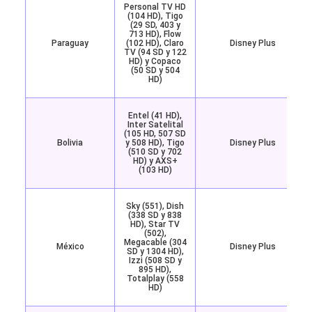
Personal TV HD
(104 HD), Tigo
(29 SD, 403 y
713 HD), Flow
Paraguay
(102 HD), Claro
Disney Plus
TV (94 SD y 122
HD) y Copaco
(50 SD y 504
HD)
Entel (41 HD),
Inter Satelital
(105 HD, 507 SD
Bolivia
y 508 HD), Tigo
Disney Plus
(510 SD y 702
HD) y AXS+
(103 HD)
Sky (551), Dish
(338 SD y 838
HD), Star TV
(502),
Megacable (304
México
Disney Plus
SD y 1304 HD),
Izzi (508 SD y
895 HD),
Totalplay (558
HD)