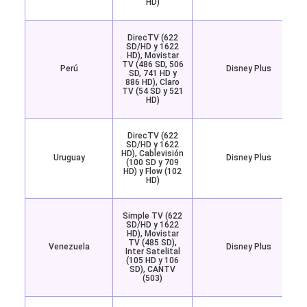
HD)
DirecTV (622
SD/HD y 1622
HD), Movistar
TV (486 SD, 506
Perú
Disney Plus
SD, 741 HD y
886 HD), Claro
TV (54 SD y 521
HD)
DirecTV (622
SD/HD y 1622
HD), Cablevisión
Uruguay
Disney Plus
(100 SD y 709
HD) y Flow (102
HD)
Simple TV (622
SD/HD y 1622
HD), Movistar
TV (485 SD),
Venezuela
Disney Plus
Inter Satelital
(105 HD y 106
SD), CANTV
(503)