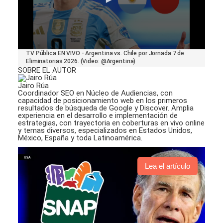
0
TV Pública EN VIVO - Argentina vs. Chile por Jornada 7 de
seconds
Eliminatorias 2026. (Video: @Argentina)
of
SOBRE EL AUTOR
1
minute,
Jairo Rúa
24
Coordinador SEO en Núcleo de Audiencias, con
seconds
capacidad de posicionamiento web en los primeros
resultados de búsqueda de Google y Discover. Amplia
experiencia en el desarrollo e implementación de
estrategias, con trayectoria en coberturas en vivo online
y temas diversos, especializados en Estados Unidos,
México, España y toda Latinoamérica.
Lea el artículo