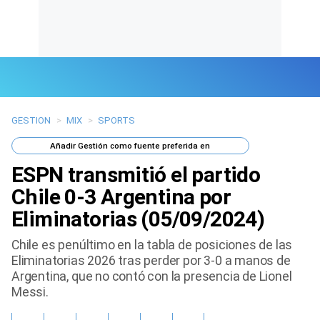
GESTION
>
MIX
>
SPORTS
Últimas Noticias
Añadir
Gestión
como fuente preferida en
Mi Bolsillo
ESPN transmitió el partido
Respuestas
Chile 0-3 Argentina por
Eliminatorias (05/09/2024)
Gente
Chile es penúltimo en la tabla de posiciones de las
Vida Laboral
Eliminatorias 2026 tras perder por 3-0 a manos de
Argentina, que no contó con la presencia de Lionel
Tendencias Mix
Messi.
Sports