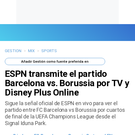
GESTION
>
MIX
>
SPORTS
Últimas Noticias
Añadir
Gestión
como fuente preferida en
Mi Bolsillo
ESPN transmite el partido
Respuestas
Barcelona vs. Borussia por TV y
Disney Plus Online
Gente
Sigue la señal oficial de ESPN en vivo para ver el
Vida Laboral
partido entre FC Barcelona vs Borussia por cuartos
de final de la UEFA Champions League desde el
Tendencias Mix
Signal Iduna Park.
Sports