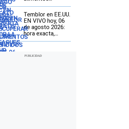
perdidos por
inundaciones en
Temblor en EE.UU.
Texas vencerá el
EN VIVO hoy, 06
12 de agosto:
de agosto 2026:
cómo realizar el
hora exacta,
trámite si soy
magnitud y dónde
beneficiario de
fue el epicentro
SNAP
del último sismo