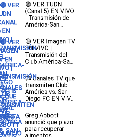
🟣 VER TUDN
(Canal 5) EN VIVO
| Transmisión del
América-San
Diego GRATIS por
señal abierta
🟡 VER Imagen TV
EN VIVO |
Transmisión del
Club América-San
Diego FC GRATIS
por señal abierta
📺 Canales TV que
transmiten Club
América vs. San
Diego FC EN VIVO
EN GRATIS por la
Leagues Cup 2026
Greg Abbott
anunció que plazo
para recuperar
alimentos