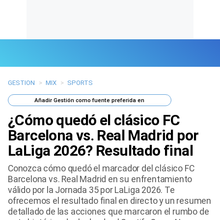
GESTION
>
MIX
>
SPORTS
Últimas Noticias
Añadir
Gestión
como fuente preferida en
Mi Bolsillo
¿Cómo quedó el clásico FC
Respuestas
Barcelona vs. Real Madrid por
LaLiga 2026? Resultado final
Gente
Conozca cómo quedó el marcador del clásico FC
Vida Laboral
Barcelona vs. Real Madrid en su enfrentamiento
válido por la Jornada 35 por LaLiga 2026. Te
Tendencias Mix
ofrecemos el resultado final en directo y un resumen
detallado de las acciones que marcaron el rumbo de
Sports