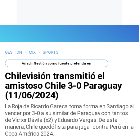
GESTION
>
MIX
>
SPORTS
Últimas Noticias
Añadir
Gestión
como fuente preferida en
Mi Bolsillo
Chilevisión transmitió el
Respuestas
amistoso Chile 3-0 Paraguay
(11/06/2024)
Gente
La Roja de Ricardo Gareca toma forma en Santiago al
Vida Laboral
vencer por 3-0 a su similar de Paraguay con tantos
de Víctor Dávila (x2) y Eduardo Vargas. De esta
Tendencias Mix
manera, Chile quedó lista para jugar contra Perú en la
Copa América 2024.
Sports