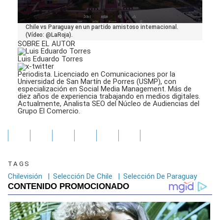
0
Chile vs Paraguay en un partido amistoso internacional.
seconds
(Vídeo: @LaRoja).
of
SOBRE EL AUTOR
16
seconds
Luis Eduardo Torres
Periodista. Licenciado en Comunicaciones por la
Universidad de San Martín de Porres (USMP), con
especialización en Social Media Management. Más de
diez años de experiencia trabajando en medios digitales.
Actualmente, Analista SEO del Núcleo de Audiencias del
Grupo El Comercio.
TAGS
Chilevisión
|
Selección De Chile
|
Selección De Paraguay