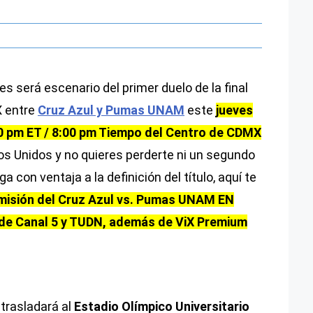
es será escenario del primer duelo de la final
X entre
Cruz Azul y Pumas UNAM
este
jueves
00 pm ET / 8:00 pm Tiempo del Centro de CDMX
dos Unidos y no quieres perderte ni un segundo
ga con ventaja a la definición del título, aquí te
smisión del Cruz Azul vs. Pumas UNAM EN
l de Canal 5 y TUDN, además de ViX Premium
 trasladará al
Estadio Olímpico Universitario