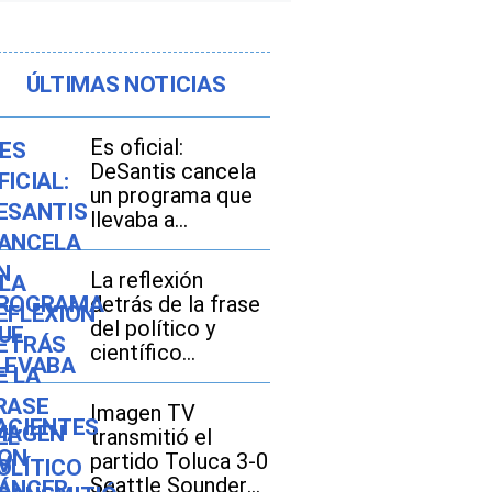
ÚLTIMAS NOTICIAS
Es oficial:
DeSantis cancela
un programa que
llevaba a
pacientes con
cáncer a sus
La reflexión
tratamientos en
detrás de la frase
Florida
del político y
científico
Benjamin Franklin:
“Nunca arruines
Imagen TV
una disculpa con
transmitió el
una excusa”
partido Toluca 3-0
Seattle Sounders