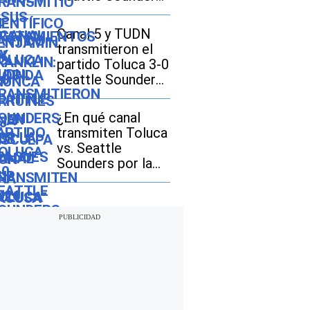
por la Leagues
Cup 2026
Canal 5 y TUDN
transmitieron el
partido Toluca 3-0
Seattle Sounders
por la Leagues
Cup 2026
¿En qué canal
transmiten Toluca
vs. Seattle
Sounders por la
Leagues Cup 2026
en EE.UU. y
México?