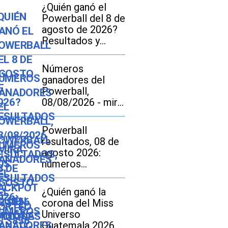
¿Quién ganó el
Powerball del 8 de
agosto de 2026?
Resultados y
números
ganadores del
Números
jackpot de $856
ganadores del
millones
Powerball,
08/08/2026 - mira
los resultados del
sorteo de $856
Powerball
millones
resultados, 08 de
agosto 2026:
números
ganadores del
sorteo por
¿Quién ganó la
US$856 millones
corona del Miss
Universo
Guatemala 2026