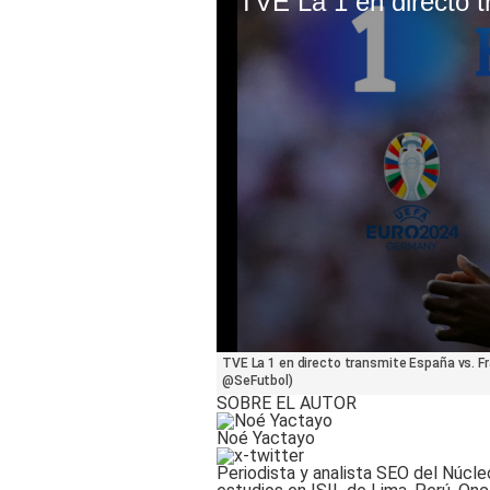
0
TVE La 1 en directo transmite España vs. Fra
seconds
@SeFutbol)
of
SOBRE EL AUTOR
59
seconds
Volume
Noé Yactayo
90%
Periodista y analista SEO del Núcle