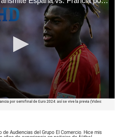
TVE La 1 en directo transmite España vs. Francia por semifinal de Euro 2024: así se vive la previa (Video: @SeFutbol)
ncia por semifinal de Euro 2024: así se vive la previa (Video:
o de Audiencias del Grupo El Comercio. Hice mis