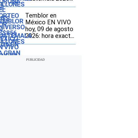
en la gran final?
Temblor en
México EN VIVO
hoy, 09 de agosto
2026: hora exacta,
magnitud y dónde
fue el epicentro
del último sismo