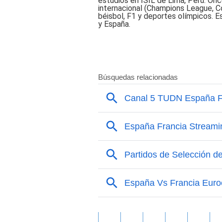
estudios en ISIL de Lima, Perú. Onc
internacional (Champions League, C
béisbol, F1 y deportes olímpicos. E
y España.