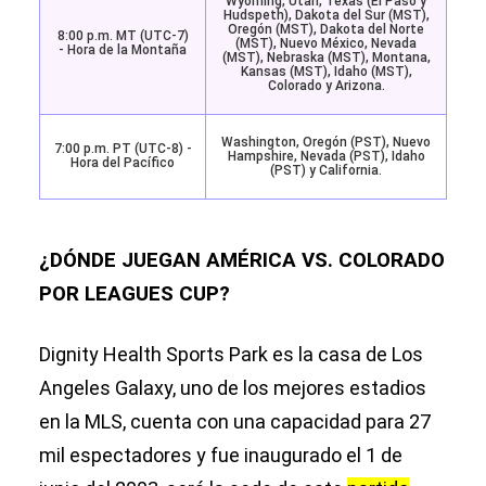
Wyoming, Utah, Texas (El Paso y
Hudspeth), Dakota del Sur (MST),
Oregón (MST), Dakota del Norte
8:00 p.m. MT (UTC-7)
(MST), Nuevo México, Nevada
- Hora de la Montaña
(MST), Nebraska (MST), Montana,
Kansas (MST), Idaho (MST),
Colorado y Arizona.
Washington, Oregón (PST), Nuevo
7:00 p.m. PT (UTC-8) -
Hampshire, Nevada (PST), Idaho
Hora del Pacífico
(PST) y California.
¿DÓNDE JUEGAN AMÉRICA VS. COLORADO
POR LEAGUES CUP?
Dignity Health Sports Park es la casa de Los
Angeles Galaxy, uno de los mejores estadios
en la MLS, cuenta con una capacidad para 27
mil espectadores y fue inaugurado el 1 de