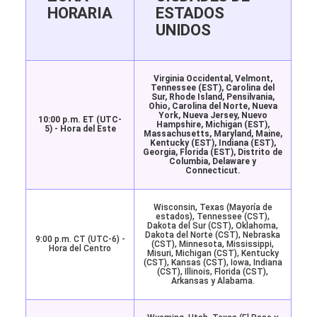
HORARIA
ESTADOS
UNIDOS
Virginia Occidental, Velmont,
Tennessee (EST), Carolina del
Sur, Rhode Island, Pensilvania,
Ohio, Carolina del Norte, Nueva
York, Nueva Jersey, Nuevo
10:00 p.m. ET (UTC-
Hampshire, Michigan (EST),
5) - Hora del Este
Massachusetts, Maryland, Maine,
Kentucky (EST), Indiana (EST),
Georgia, Florida (EST), Distrito de
Columbia, Delaware y
Connecticut.
Wisconsin, Texas (Mayoría de
estados), Tennessee (CST),
Dakota del Sur (CST), Oklahoma,
Dakota del Norte (CST), Nebraska
9:00 p.m. CT (UTC-6) -
(CST), Minnesota, Mississippi,
Hora del Centro
Misuri, Michigan (CST), Kentucky
(CST), Kansas (CST), Iowa, Indiana
(CST), Illinois, Florida (CST),
Arkansas y Alabama.