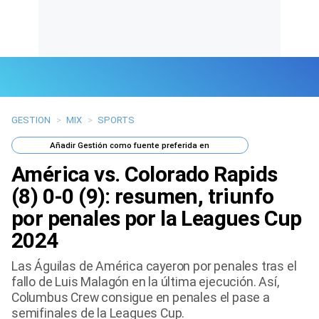
GESTION
>
MIX
>
SPORTS
Últimas Noticias
Añadir
Gestión
como fuente preferida en
Mi Bolsillo
América vs. Colorado Rapids
Respuestas
(8) 0-0 (9): resumen, triunfo
por penales por la Leagues Cup
Gente
2024
Vida Laboral
Las Águilas de América cayeron por penales tras el
fallo de Luis Malagón en la última ejecución. Así,
Tendencias Mix
Columbus Crew consigue en penales el pase a
semifinales de la Leagues Cup.
Sports