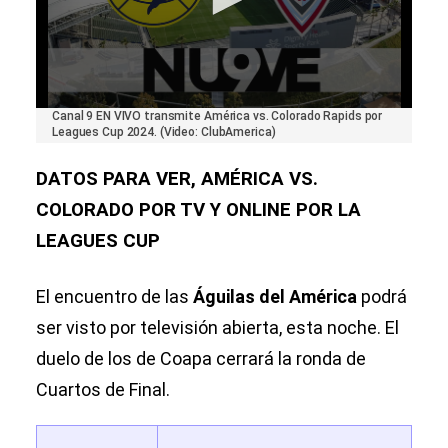
0
Canal 9 EN VIVO transmite América vs. Colorado Rapids por
seconds
Leagues Cup 2024. (Video: ClubAmerica)
of
1
DATOS PARA VER, AMÉRICA VS.
minute,
49
COLORADO POR TV Y ONLINE POR LA
seconds
LEAGUES CUP
El encuentro de las
Águilas del América
podrá
ser visto por televisión abierta, esta noche. El
duelo de los de Coapa cerrará la ronda de
Cuartos de Final.