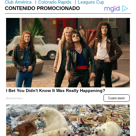
Club América
|
Colorado Rapids
|
Leagues Cup