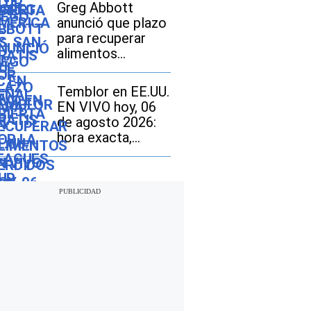
Leagues Cup 2026
Greg Abbott
anunció que plazo
para recuperar
alimentos
perdidos por
inundaciones en
Temblor en EE.UU.
Texas vencerá el
EN VIVO hoy, 06
12 de agosto:
de agosto 2026:
cómo realizar el
hora exacta,
trámite si soy
magnitud y dónde
beneficiario de
fue el epicentro
SNAP
del último sismo