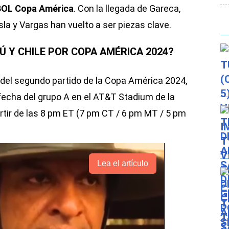
L Copa América
. Con la llegada de Gareca,
la y Vargas han vuelto a ser piezas clave.
Ú Y CHILE POR COPA AMÉRICA 2024?
 del segundo partido de la Copa América 2024,
 fecha del grupo A en el AT&T Stadium de la
artir de las 8 pm ET (7 pm CT / 6 pm MT / 5 pm
Lea el artículo