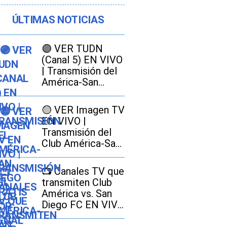
ÚLTIMAS NOTICIAS
🟣 VER TUDN
(Canal 5) EN VIVO
| Transmisión del
América-San
Diego GRATIS por
señal abierta
🟡 VER Imagen TV
EN VIVO |
Transmisión del
Club América-San
Diego FC GRATIS
por señal abierta
📺 Canales TV que
transmiten Club
América vs. San
Diego FC EN VIVO
EN GRATIS por la