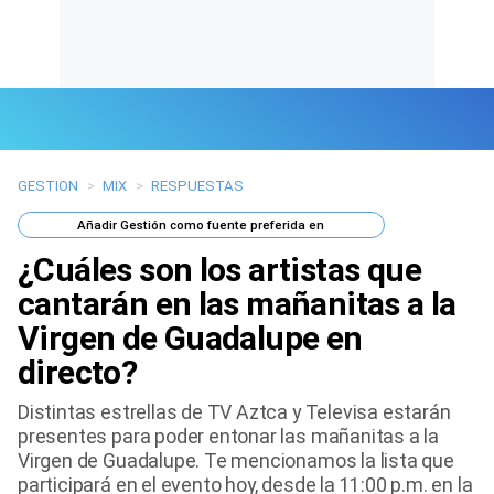
GESTION
>
MIX
>
RESPUESTAS
Últimas Noticias
Añadir
Gestión
como fuente preferida en
Mi Bolsillo
¿Cuáles son los artistas que
Respuestas
cantarán en las mañanitas a la
Virgen de Guadalupe en
Gente
directo?
Vida Laboral
Distintas estrellas de TV Aztca y Televisa estarán
presentes para poder entonar las mañanitas a la
Tendencias Mix
Virgen de Guadalupe. Te mencionamos la lista que
participará en el evento hoy, desde la 11:00 p.m. en la
Sports