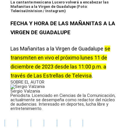
La cantante mexicana Lucero volverá a encabezar las
Mañanitas a la Virgen de Guadalupe (Foto:
TelevisaUnivision / Instagram)
FECHA Y HORA DE LAS MAÑANITAS A LA
VIRGEN DE GUADALUPE
Las Mañanitas a la Virgen de Guadalupe
se
transmiten en vivo el próximo lunes 11 de
diciembre de 2023 desde las 11:00 p.m. a
través de Las Estrellas de Televisa
.
SOBRE EL AUTOR
Sergio Valzania
Periodista. Licenciado en Ciencias de la Comunicación,
actualmente se desempeña como redactor del núcleo
de audiencias. Interesado en deportes, lucha libre y
entretenimiento.