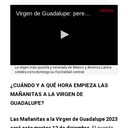
Virgen de Guadalupe: peregrinos visitan la Basílica en su día
0
La virgen más querida y venerada de México y América Latina
seconds
celebra este domingo su festividad central.
of
0
¿CUÁNDO Y A QUÉ HORA EMPIEZA LAS
seconds
MAÑANITAS A LA VIRGEN DE
GUADALUPE?
Las Mañanitas a la Virgen de Guadalupe 2023
será este martes 12 de diciembre.
El evento