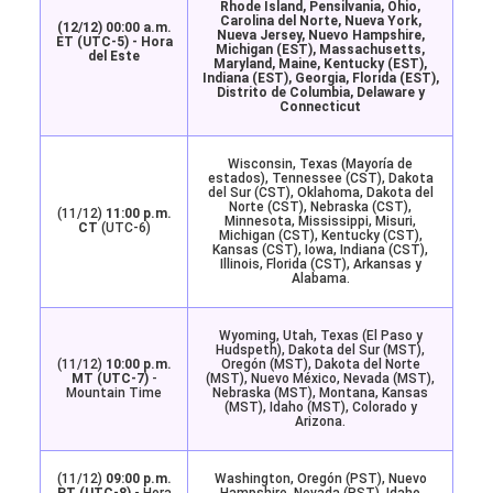
Rhode Island, Pensilvania, Ohio,
Carolina del Norte, Nueva York,
(12/12)
00:00 a.m.
Nueva Jersey, Nuevo Hampshire,
ET (UTC-5)
- Hora
Michigan (EST), Massachusetts,
del Este
Maryland, Maine, Kentucky (EST),
Indiana (EST), Georgia, Florida (EST),
Distrito de Columbia, Delaware y
Connecticut
Wisconsin, Texas (Mayoría de
estados), Tennessee (CST), Dakota
del Sur (CST), Oklahoma, Dakota del
Norte (CST), Nebraska (CST),
(11/12)
11:00 p.m.
Minnesota, Mississippi, Misuri,
CT
(UTC-6)
Michigan (CST), Kentucky (CST),
Kansas (CST), Iowa, Indiana (CST),
Illinois, Florida (CST), Arkansas y
Alabama.
Wyoming, Utah, Texas (El Paso y
Hudspeth), Dakota del Sur (MST),
(11/12)
10:00 p.m.
Oregón (MST), Dakota del Norte
MT (UTC-7)
-
(MST), Nuevo México, Nevada (MST),
Mountain Time
Nebraska (MST), Montana, Kansas
(MST), Idaho (MST), Colorado y
Arizona.
(11/12)
09:00 p.m.
Washington, Oregón (PST), Nuevo
PT (UTC-8)
- Hora
Hampshire, Nevada (PST), Idaho