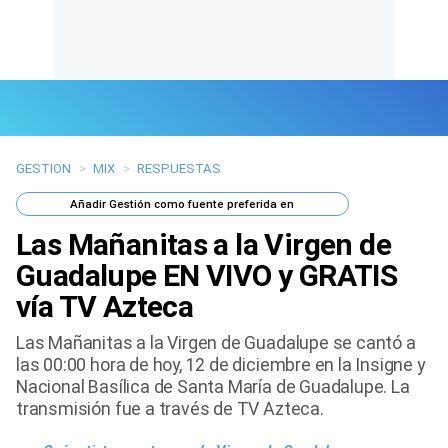
GESTION
>
MIX
>
RESPUESTAS
Últimas Noticias
Añadir
Gestión
como fuente preferida en
Mi Bolsillo
Las Mañanitas a la Virgen de
Respuestas
Guadalupe EN VIVO y GRATIS
vía TV Azteca
Gente
Las Mañanitas a la Virgen de Guadalupe se cantó a
Vida Laboral
las 00:00 hora de hoy, 12 de diciembre en la Insigne y
Nacional Basílica de Santa María de Guadalupe. La
Tendencias Mix
transmisión fue a través de TV Azteca.
Sports