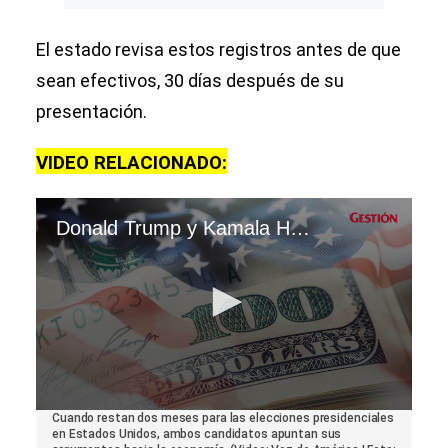
El estado revisa estos registros antes de que
sean efectivos, 30 días después de su
presentación.
VIDEO RELACIONADO:
Donald Trump y Kamala Harris se enfocan en economía, a dos meses de elecciones en EEUU
0
Cuando restan dos meses para las elecciones presidenciales
seconds
en Estados Unidos, ambos candidatos apuntan sus