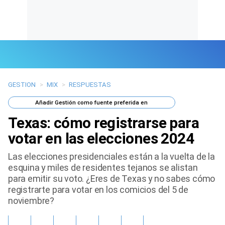
GESTION
>
MIX
>
RESPUESTAS
Últimas Noticias
Añadir
Gestión
como fuente preferida en
Mi Bolsillo
Texas: cómo registrarse para
Respuestas
votar en las elecciones 2024
Las elecciones presidenciales están a la vuelta de la
Gente
esquina y miles de residentes tejanos se alistan
para emitir su voto. ¿Eres de Texas y no sabes cómo
Vida Laboral
registrarte para votar en los comicios del 5 de
noviembre?
Tendencias Mix
Sports