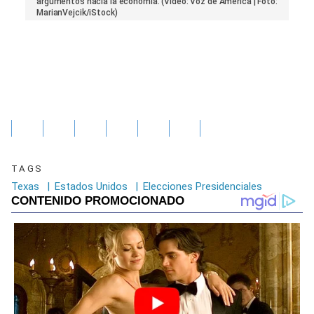
of
argumentos hacia la economía. (Video: Voz de América | Foto:
1
MarianVejcik/iStock)
minute,
48
seconds
TAGS
Texas
|
Estados Unidos
|
Elecciones Presidenciales