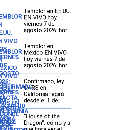
Temblor en EE.UU.
EN VIVO hoy,
viernes 7 de
agosto 2026: hora
exacta, magnitud y
dónde fue el
Temblor en
epicentro del
México EN VIVO
último sismo
hoy viernes 7 de
agosto 2026: hora
exacta, magnitud y
dónde fue el
Confirmado, ley
epicentro del
CARS en
último
California regirá
desde el 1 de
octubre: en qué
consiste y qué
“House of the
tarifas pueden
Dragon”: cómo y a
pagar los
qué hora ver el