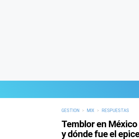
Últimas Noticias
GESTION
>
MIX
>
RESPUESTAS
Temblor en México 
Mi Bolsillo
y dónde fue el epic
Respuestas