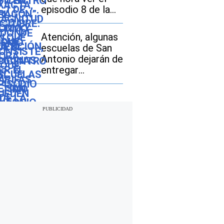
compradores de
episodio 8 de la
vehículos usados
temporada 3
Atención, algunas
escuelas de San
Antonio dejarán de
entregar
desayunos y
almuerzos gratis:
descubre si tu hijo
seguirá con este
beneficio durante
el ciclo escolar
2026-2027