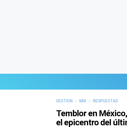
Últimas Noticias
GESTION
>
MIX
>
RESPUESTAS
Temblor en México,
Mi Bolsillo
el epicentro del úl
Respuestas