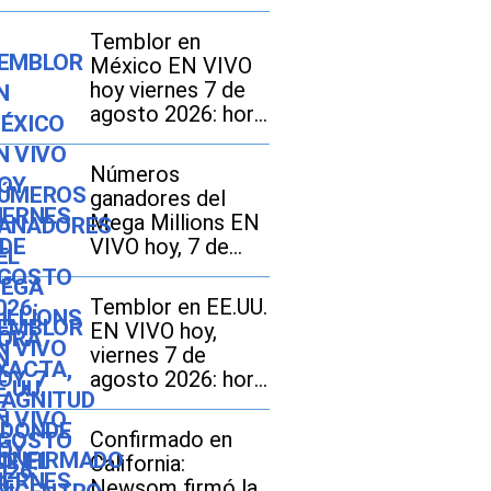
Temblor en
México EN VIVO
hoy viernes 7 de
agosto 2026: hora
exacta, magnitud y
dónde fue el
Números
epicentro del
ganadores del
último
Mega Millions EN
VIVO hoy, 7 de
agosto 2026: mira
los resultados del
Temblor en EE.UU.
sorteo con
EN VIVO hoy,
jackpot de $70
viernes 7 de
millones en EE.UU.
agosto 2026: hora
exacta, magnitud y
dónde fue el
Confirmado en
epicentro del
California:
último sismo
Newsom firmó la