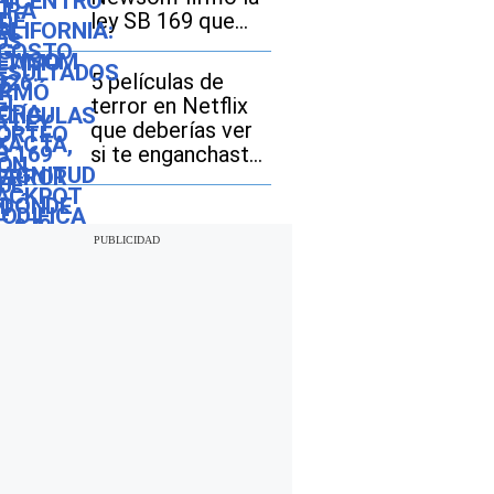
ley SB 169 que
modifica el
acceso a las
5 películas de
licencias de
terror en Netflix
conducir
que deberías ver
si te enganchaste
con “The Last
House”