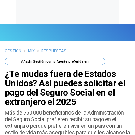
GESTION
>
MIX
>
RESPUESTAS
Últimas Noticias
Añadir
Gestión
como fuente preferida en
Mi Bolsillo
¿Te mudas fuera de Estados
Respuestas
Unidos? Así puedes solicitar el
pago del Seguro Social en el
Gente
extranjero el 2025
Vida Laboral
Más de 760,000 beneficiarios de la Administración
del Seguro Social prefieren recibir su pago en el
Tendencias Mix
extranjero porque prefieren vivir en un país con un
estilo de vida más asequibles para que les alcance la
Sports