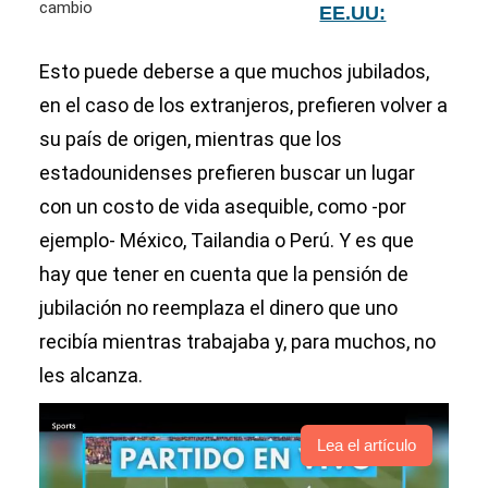
EE.UU:
descubre la
nueva edad
Esto puede deberse a que muchos jubilados,
de jubilación
en el caso de los extranjeros, prefieren volver a
y las razones
su país de origen, mientras que los
detrás del
cambio
estadounidenses prefieren buscar un lugar
con un costo de vida asequible, como -por
ejemplo- México, Tailandia o Perú. Y es que
hay que tener en cuenta que la pensión de
jubilación no reemplaza el dinero que uno
recibía mientras trabajaba y, para muchos, no
les alcanza.
Lea el artículo