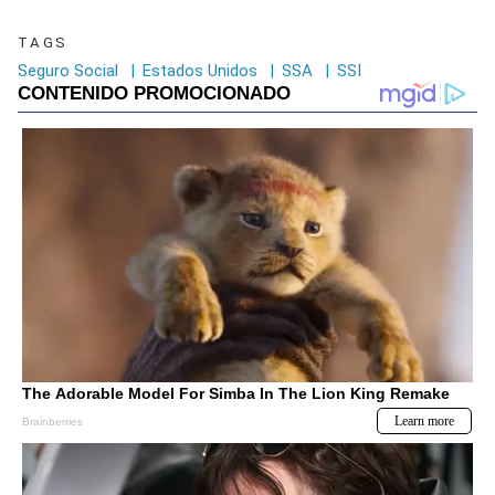
TAGS
Seguro Social
|
Estados Unidos
|
SSA
|
SSI