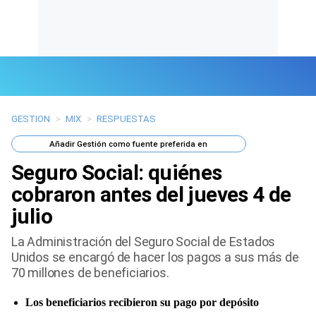
GESTION
>
MIX
>
RESPUESTAS
Últimas Noticias
Añadir
Gestión
como fuente preferida en
Mi Bolsillo
Seguro Social: quiénes
Respuestas
cobraron antes del jueves 4 de
julio
Gente
La Administración del Seguro Social de Estados
Vida Laboral
Unidos se encargó de hacer los pagos a sus más de
70 millones de beneficiarios.
Tendencias Mix
Los beneficiarios recibieron su pago por depósito
Sports