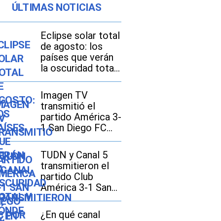
ÚLTIMAS NOTICIAS
Eclipse solar total
de agosto: los
países que verán
la oscuridad total
y dónde se
disfrutará mejor
Imagen TV
transmitió el
partido América 3-
1 San Diego FC
por la Leagues
Cup 2026
TUDN y Canal 5
transmitieron el
partido Club
América 3-1 San
Diego FC por la
Leagues Cup 2026
¿En qué canal