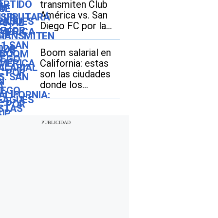
transmiten Club
América vs. San
Diego FC por la
Leagues Cup 2026
en Estados Unidos
Boom salarial en
y México?
California: estas
son las ciudades
donde los
ingresos crecen
más rápido que la
inflación