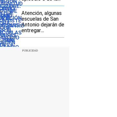
vehículos usados
temporada 3
Atención, algunas
escuelas de San
Antonio dejarán de
entregar
desayunos y
almuerzos gratis:
descubre si tu hijo
seguirá con este
beneficio durante
el ciclo escolar
2026-2027