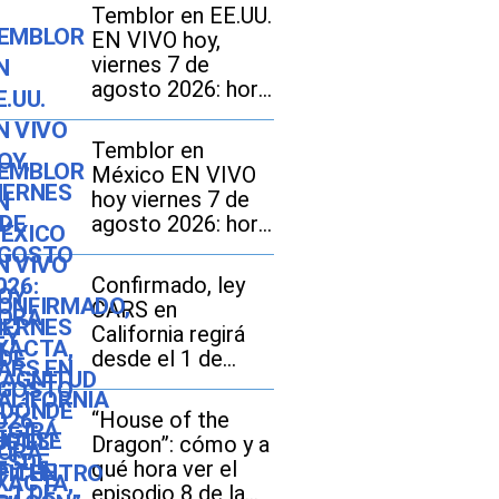
Temblor en EE.UU.
EN VIVO hoy,
viernes 7 de
agosto 2026: hora
exacta, magnitud y
dónde fue el
Temblor en
epicentro del
México EN VIVO
último sismo
hoy viernes 7 de
agosto 2026: hora
exacta, magnitud y
dónde fue el
Confirmado, ley
epicentro del
CARS en
último
California regirá
desde el 1 de
octubre: en qué
consiste y qué
“House of the
tarifas pueden
Dragon”: cómo y a
pagar los
qué hora ver el
compradores de
episodio 8 de la