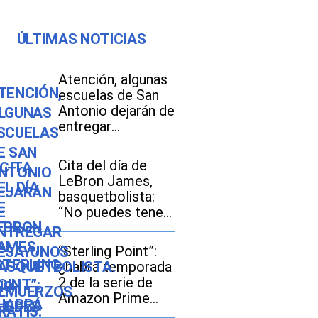
ÚLTIMAS NOTICIAS
Atención, algunas
escuelas de San
Antonio dejarán de
entregar
desayunos y
almuerzos gratis:
Cita del día de
descubre si tu hijo
LeBron James,
seguirá con este
basquetbolista:
beneficio durante
“No puedes tener
el ciclo escolar
miedo al fracaso...
2026-2027
Es la única forma
“Sterling Point”:
de tener éxito”
¿habrá temporada
2 de la serie de
Amazon Prime
Video?