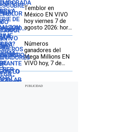
Temblor en
México EN VIVO
hoy viernes 7 de
agosto 2026: hora
exacta, magnitud y
dónde fue el
Números
epicentro del
ganadores del
último
Mega Millions EN
VIVO hoy, 7 de
agosto 2026: mira
los resultados del
sorteo con
jackpot de $70
millones en EE.UU.