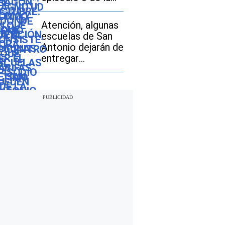
vehículos usados
temporada 3
Atención, algunas
escuelas de San
Antonio dejarán de
entregar
desayunos y
almuerzos gratis:
descubre si tu hijo
seguirá con este
beneficio durante
el ciclo escolar
2026-2027