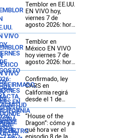
Temblor en EE.UU.
EN VIVO hoy,
viernes 7 de
agosto 2026: hora
exacta, magnitud y
dónde fue el
Temblor en
epicentro del
México EN VIVO
último sismo
hoy viernes 7 de
agosto 2026: hora
exacta, magnitud y
dónde fue el
Confirmado, ley
epicentro del
CARS en
último
California regirá
desde el 1 de
octubre: en qué
consiste y qué
“House of the
tarifas pueden
Dragon”: cómo y a
pagar los
qué hora ver el
compradores de
episodio 8 de la