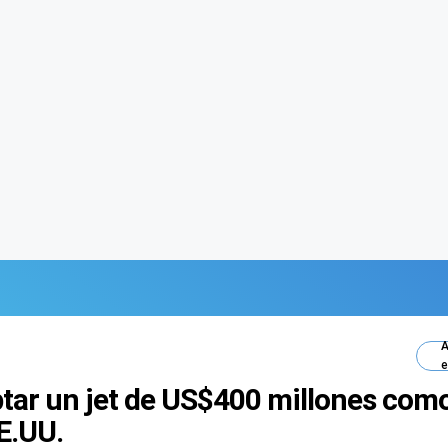
A
e
ar un jet de US$400 millones como
E.UU.