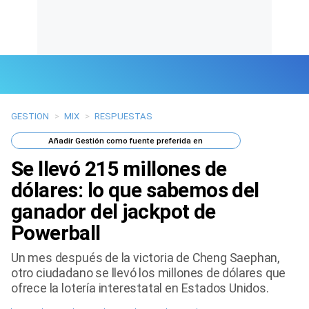
GESTION
>
MIX
>
RESPUESTAS
Últimas Noticias
Añadir
Gestión
como fuente preferida en
Mi Bolsillo
Se llevó 215 millones de
Respuestas
dólares: lo que sabemos del
ganador del jackpot de
Gente
Powerball
Vida Laboral
Un mes después de la victoria de Cheng Saephan,
otro ciudadano se llevó los millones de dólares que
Tendencias Mix
ofrece la lotería interestatal en Estados Unidos.
Sports