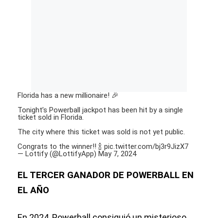
Florida has a new millionaire! 🎉
Tonight’s Powerball jackpot has been hit by a single
ticket sold in Florida.
The city where this ticket was sold is not yet public.
Congrats to the winner!! 🍾
pic.twitter.com/bj3r9JizX7
— Lottify (@LottifyApp)
May 7, 2024
EL TERCER GANADOR DE POWERBALL EN
EL AÑO
En 2024, Powerball consiguió un misterioso