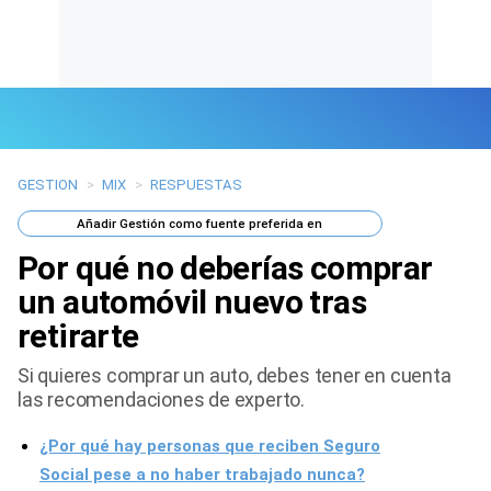
GESTION
>
MIX
>
RESPUESTAS
Últimas Noticias
Añadir
Gestión
como fuente preferida en
Mi Bolsillo
Por qué no deberías comprar
Respuestas
un automóvil nuevo tras
retirarte
Gente
Si quieres comprar un auto, debes tener en cuenta
Vida Laboral
las recomendaciones de experto.
Tendencias Mix
¿Por qué hay personas que reciben Seguro
Social pese a no haber trabajado nunca?
Sports